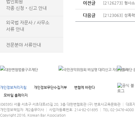
법인회원
이전글
[2126273] 형
각종 신청‧신고 안내
다음글
[2123063] 
외국법 자문사 / 사무소
서류 안내
전문분야 서류안내
개인정보처리지침
개인정보무단수집거부
변협에 바란다
모바일 홈페이지
(06595) 서울 서초구 서초대로45길 20, 3층 대한변협회관 (구) 변호사교육문화관 │ 대표
개인정보책임자: 제2총무이사 │ 사업자등록번호: 214-82-01695 │ TEL:02-3476-4000 │
Copyright 2016, Korean Bar Association