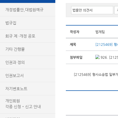
개정법률안,대법원예규
법규집
작성자
법제팀
회규 제 ·개정 공포
제목
[2125469]
기타 간행물
첨부파일
926. [2
인권과 정의
[2125469] 형사소송법 일
인권보고서
자기변호노트
개인회원
각종 신청‧신고 안내