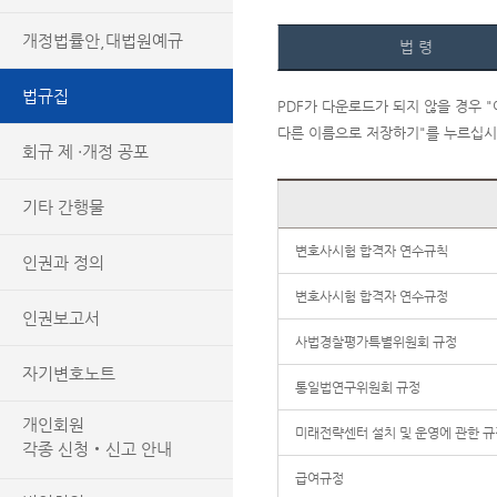
개정법률안,대법원예규
법 령
법규집
PDF가 다운로드가 되지 않을 경우 
다른 이름으로 저장하기"를 누르십
회규 제 ·개정 공포
기타 간행물
변호사시험 합격자 연수규칙
인권과 정의
변호사시험 합격자 연수규정
인권보고서
사법경찰평가특별위원회 규정
자기변호노트
통일법연구위원회 규정
개인회원
미래전략센터 설치 및 운영에 관한 규
각종 신청‧신고 안내
급여규정