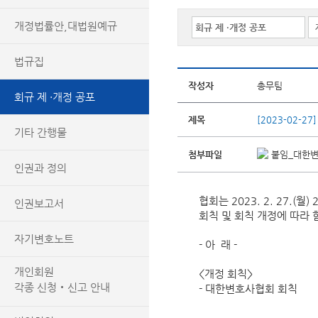
개정법률안,대법원예규
법규집
작성자
총무팀
회규 제 ·개정 공포
제목
[2023-02-
기타 간행물
첨부파일
붙임_대한변호
인권과 정의
협회는 2023. 2. 27.(
인권보고서
회칙 및 회칙 개정에 따라
자기변호노트
- 아 래 -
개인회원
<개정 회칙>
각종 신청‧신고 안내
- 대한변호사협회 회칙