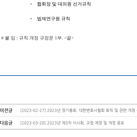
협회장 및 대의원 선거규칙
*
법제연구원 규칙
*
#
붙 임
:
규칙 개정 규정문
1
부
. <
끝
>
이전글
[2023-02-27] 2023년 정기총회, 대한변호사협회 회칙 및 관련 개정
다음글
[2023-03-20] 2023년 제3차 이사회, 규정 제정 및 개정 공포