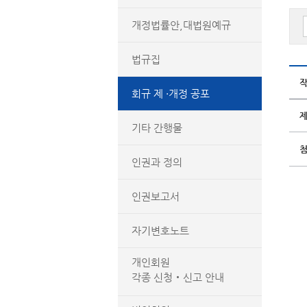
개정법률안,대법원예규
법규집
회규 제 ·개정 공포
기타 간행물
인권과 정의
인권보고서
자기변호노트
개인회원
각종 신청‧신고 안내