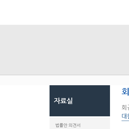
회
자료실
회
대
법률안 의견서