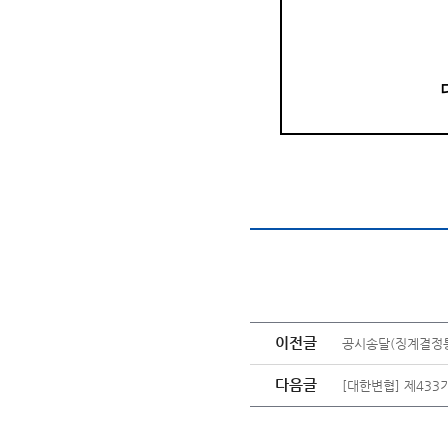
이전글
공시송달(징계결정
다음글
[대한변협] 제43