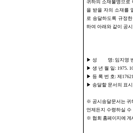
귀하의 소재불명으로 
을 받을 자의 소재를 
로 송달하도록 규정
하여 아래와 같이 공
▶
성 명
:
임지영 
▶
생 년 월 일
: 1975. 10
▶
등 록 번 호
:
제
1762
▶
송달할 문서의 표시
※
공시송달문서는 귀
언제든지 수령하실 수
※
협회 홈페이지에 게