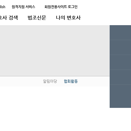
lish
원격지원 서비스
회원전용사이트 로그인
호사 검색
법조신문
나의 변호사
알림마당
협회활동
QUICK