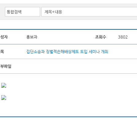
작성자
홍보과
조회수
3802
제목
집단소송과 징벌적손해배상제도 도입 세미나 개최
첨부파일