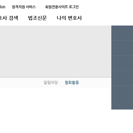
lish
원격지원 서비스
회원전용사이트 로그인
호사 검색
법조신문
나의 변호사
알림마당
협회활동
QUICK