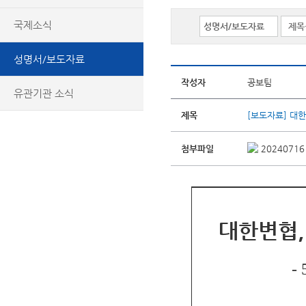
국제소식
성명서/보도자료
작성자
공보팀
유관기관 소식
제목
[보도자료] 대한
첨부파일
2024071
대한변협,
-