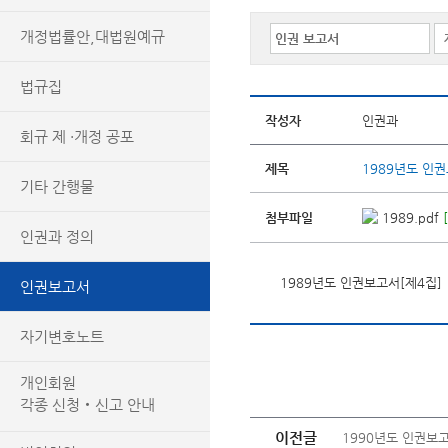
개정법률안,대법원예규
법규집
작성자
인권과
회규 제 ·개정 공포
제목
1989년도 인권
기타 간행물
첨부파일
1989.pdf
인권과 정의
1989년도 인권보고서[제4집]
인권보고서
자기변호노트
개인회원
각종 신청‧신고 안내
이전글
1990년도 인권보고