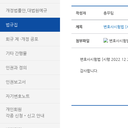
개정법률안,대법원예규
작성자
총무팀
법규집
제목
변호사시험법 [시행
회규 제 ·개정 공포
첨부파일
변호사시험법(
기타 간행물
변호사시험법 [시행 2022.12.
인권과 정의
감사합니다.
인권보고서
자기변호노트
개인회원
각종 신청‧신고 안내