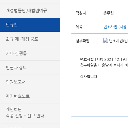
개정법률안,대법원예규
작성자
총무팀
법규집
제목
변호사법 [시행 20
회규 제 ·개정 공포
첨부파일
변호사법(법률)
기타 간행물
변호사법 [시행 2021.12.19.]
첨부파일을 다운받아 보시기 바
인권과 정의
감사합니다.
인권보고서
자기변호노트
개인회원
각종 신청‧신고 안내