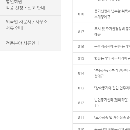
법인회원
각종 신청‧신고 안내
등기신청시 납부할 취득세
818
부개정예규
외국법 자문사 / 사무소
서류 안내
도시 및 주거환경정비 등
817
예규
전문분야 서류안내
816
구분지상권에 관한 등기
815
합유등기의 사무처리에 
「부동산등기부의 전산이
814
정예규
813
「상속등기에 관한 업무
법인등기선례(질의회답) 요지(2
812
1.)
811
「호주상속 및 재산상속 순
810
관공서의 촉탁등기에 관