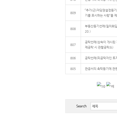
「추가(근)저당권설정등기
809
기를 표시하는 사항”을 제
부동산등기선례(질의회답) 요지
808
20.)
공탁선례(상속이 개시된 
807
제공탁 시 관할공탁소)
806
공탁선례(피공탁자인 토지
805
관공서의 촉탁등기에 관
Search