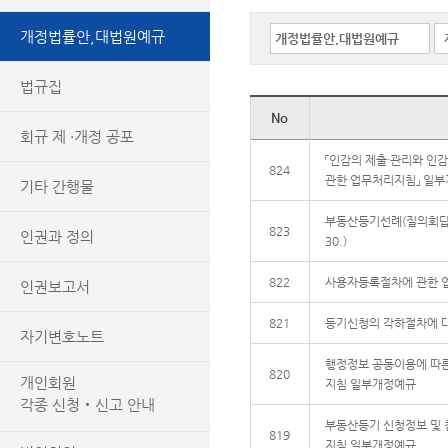
개정법률안,대법원예규
법규집
No
회규 제 ·개정 공포
「인감의 제출·관리와 인
824
관한 업무처리지침」 일
기타 간행물
부동산등기선례(질의회답) 요지
823
인권과 정의
30.)
822
사용자등록절차에 관한 
인권보고서
821
등기신청의 각하절차에 
자기변호노트
행정정보 공동이용에 따른
820
개인회원
지침 일부개정예규
각종 신청‧신고 안내
부동산등기 신청정보 및 
819
지침 일부개정예규