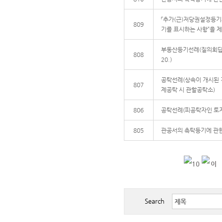
「추가(근)저당권설정등기
809
기를 표시하는 사항”을 제
부동산등기선례(질의회답) 요지
808
20.)
공탁선례(상속이 개시된 
807
제공탁 시 관할공탁소)
806
공탁선례(피공탁자인 토지
805
관공서의 촉탁등기에 관
Search