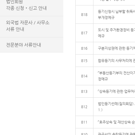
법인회원
각종 신청‧신고 안내
등기신청시 납부할 취득세
818
부개정예규
외국법 자문사 / 사무소
서류 안내
도시 및 주거환경정비 등
817
예규
전문분야 서류안내
816
구분지상권에 관한 등기
815
합유등기의 사무처리에 
「부동산등기부의 전산이
814
정예규
813
「상속등기에 관한 업무
법인등기선례(질의회답) 요지(2
812
1.)
811
「호주상속 및 재산상속 순
810
관공서의 촉탁등기에 관