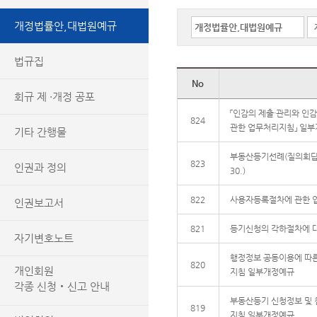
개정법률안,대법원예규
법규집
No
회규 제 ·개정 공포
「인감의 제출·관리와 인
824
관한 업무처리지침」 일
기타 간행물
부동산등기선례(질의회답) 요지
823
인권과 정의
30.)
822
사용자등록절차에 관한 
인권보고서
821
등기신청의 각하절차에 
자기변호노트
행정정보 공동이용에 따른
820
개인회원
지침 일부개정예규
각종 신청‧신고 안내
부동산등기 신청정보 및 
819
지침 일부개정예규