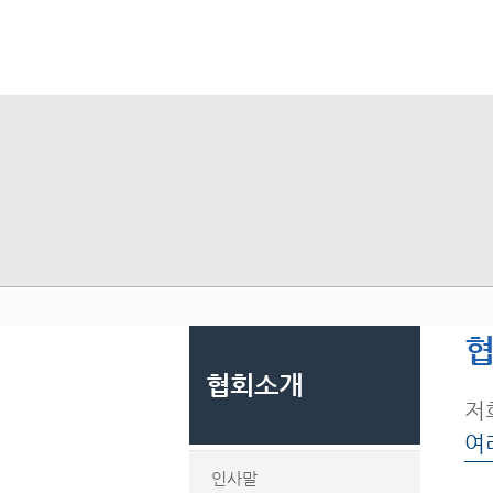
협
협회소개
저
여
인사말