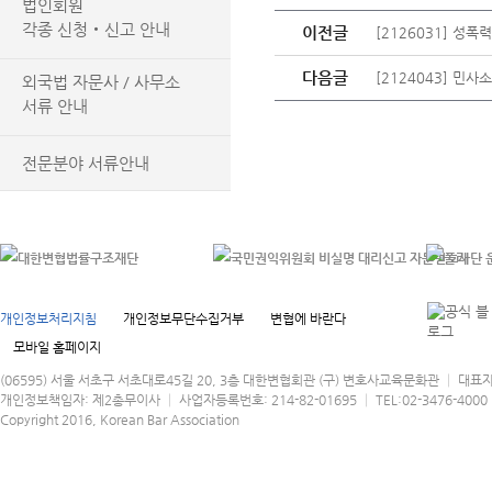
법인회원
각종 신청‧신고 안내
이전글
[2126031] 
다음글
[2124043] 민
외국법 자문사 / 사무소
서류 안내
전문분야 서류안내
개인정보처리지침
개인정보무단수집거부
변협에 바란다
모바일 홈페이지
(06595) 서울 서초구 서초대로45길 20, 3층 대한변협회관 (구) 변호사교육문화관 │ 대표
개인정보책임자: 제2총무이사 │ 사업자등록번호: 214-82-01695 │ TEL:02-3476-4000 │
Copyright 2016, Korean Bar Association