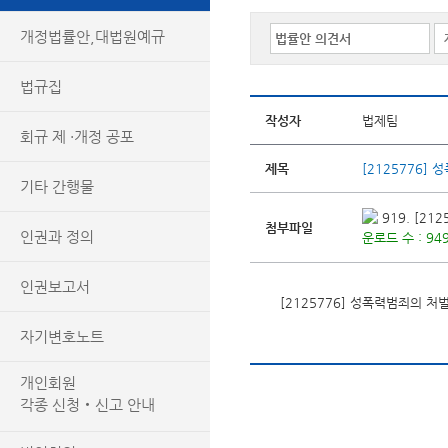
개정법률안,대법원예규
법규집
작성자
법제팀
회규 제 ·개정 공포
제목
[2125776
기타 간행물
919. [2
첨부파일
인권과 정의
운로드 수 : 949
인권보고서
[2125776] 성폭력범죄의 
자기변호노트
개인회원
각종 신청‧신고 안내