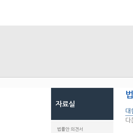
자료실
대
다
법률안 의견서