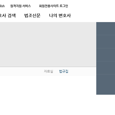
lish
원격지원 서비스
회원전용사이트 로그인
호사 검색
법조신문
나의 변호사
자료실
법규집
QUICK