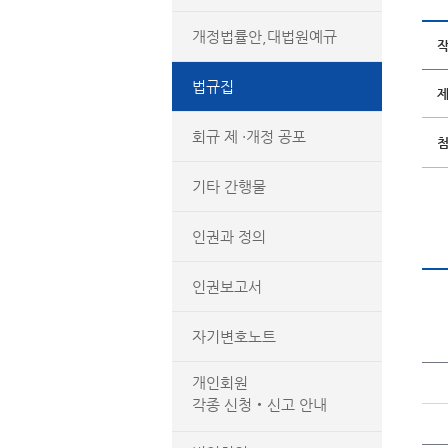
개정법률안,대법원예규
법규집
회규 제 ·개정 공포
기타 간행물
인권과 정의
인권보고서
자기변호노트
개인회원
각종 신청‧신고 안내