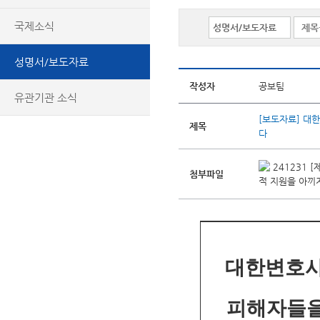
국제소식
성명서/보도자료
작성자
공보팀
유관기관 소식
[보도자료] 대
제목
다
241231 
첨부파일
적 지원을 아끼지
대한변호사
피해자들을