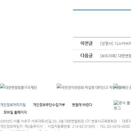
이전글
[성명서] 디스커버
다음글
[보도자료] 대한변
개인정보처리지침
개인정보무단수집거부
변협에 바란다
모바일 홈페이지
(06595) 서울 서초구 서초대로45길 20, 3층 대한변협회관 (구) 변호사교육문화관 │ 대표
개인정보책임자: 제2총무이사 │ 사업자등록번호: 214-82-01695 │ TEL:02-3476-4000 │