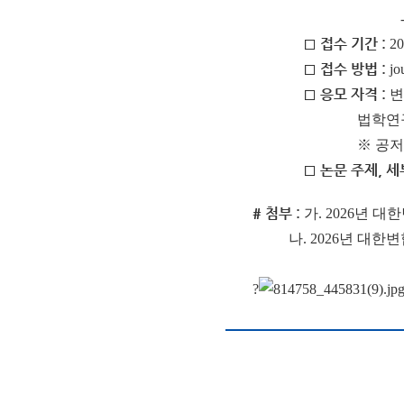
- 아 래
□ 접수 기간 :
20
□ 접수 방법 :
jo
□ 응모 자격 :
변
법학연구생(법학전
※ 공저
□ 논문 주제, 
# 첨부 :
가. 2026년 대
나. 2026년 대한변협
?