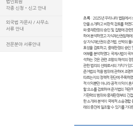
법인회원
각종 신청‧신고 안내
초록
: 2025년 우리나라 법원에
외국법 자문사 / 사무소
안을 소개하고 비판적 검토를 하였
서류 안내
와 중재판정의 승인 및 집행에 관련
하여 분석하였고 지식재산권침해에 관
상 지식재산권의 준거법, 선박의 몰
전문분야 서류안내
효성을 검토하고, 중재판정의 승인
여부를 분석하였다. 국제사법이 국
석하는 것은 관련 조항의 해석의 정
관한 법리의 선례로서의 가치가 있다
준거법의 적용 범위에 관하여 조명
따르는지의 정책적 판단에 주목하였다
적 이익뿐만 아니라 공적 이익이 
할 요소를 검토하여 준거법의 객관적
기판력의 범위와 중재판정부의 간접강
한 소개와 분석이 국제적 소송경합 
래의 증진에 일조할 수 있기를 기대