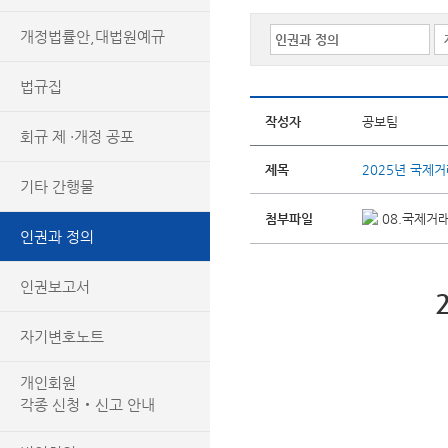
개정법률안,대법원예규
법규집
작성자
공보팀
회규 제 ·개정 공포
제목
2025년 국제
기타 간행물
첨부파일
08.국제거래
인권과 정의
인권보고서
자기변호노트
개인회원
각종 신청‧신고 안내