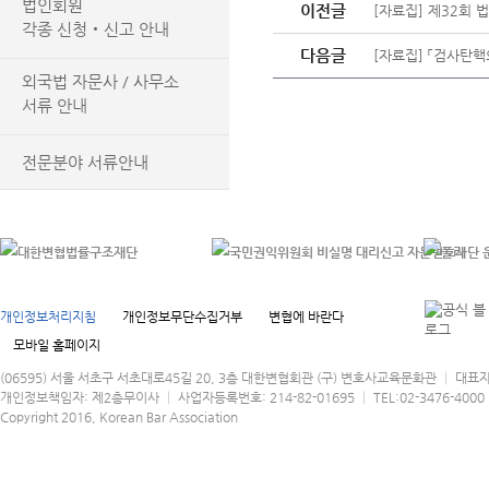
법인회원
이전글
[자료집] 제32회 
각종 신청‧신고 안내
다음글
[자료집] 「검사탄핵
외국법 자문사 / 사무소
서류 안내
전문분야 서류안내
개인정보처리지침
개인정보무단수집거부
변협에 바란다
모바일 홈페이지
(06595) 서울 서초구 서초대로45길 20, 3층 대한변협회관 (구) 변호사교육문화관 │ 대표
개인정보책임자: 제2총무이사 │ 사업자등록번호: 214-82-01695 │ TEL:02-3476-4000 │
Copyright 2016, Korean Bar Association