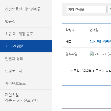
개정법률안,대법원예규
법규집
작성자
법제팀
회규 제 ·개정 공포
제목
[자료집] '인
기타 간행물
첨부파일
240821 
인권과 정의
[자료집] '인권환경 보호를 통
인권보고서
자기변호노트
개인회원
각종 신청‧신고 안내