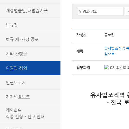
개정법률안,대법원예규
법규집
작성자
공보팀
회규 제 ·개정 공포
유사법조직역 종
제목
기타 간행물
심으로 -
첨부파일
08.송관호 최
인권과 정의
인권보고서
유사법조직역 
자기변호노트
- 한국 
개인회원
각종 신청‧신고 안내