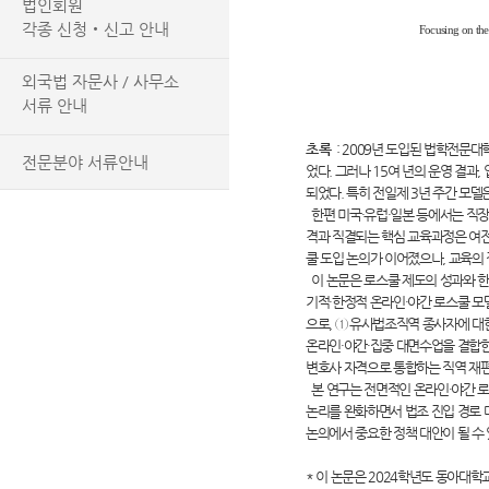
법인회원
각종 신청‧신고 안내
Focusing on th
외국법 자문사 / 사무소
서류 안내
초록
:
2009년 도입된 법학전문대
전문분야 서류안내
었다. 그러나 15여 년의 운영 결과
되었다. 특히 전일제 3년 주간 모
한편 미국·유럽·일본 등에서는 직장인
격과 직결되는 핵심 교육과정은 여전
쿨 도입 논의가 이어졌으나, 교육의 
이 논문은 로스쿨 제도의 성과와 한
기적·한정적 온라인·야간 로스쿨 모델
으로, ① 유사법조직역 종사자에 대한
온라인·야간·집중 대면수업을 결합한 
변호사 자격으로 통합하는 직역 재편
본 연구는 전면적인 온라인·야간 로
논리를 완화하면서 법조 진입 경로 
논의에서 중요한 정책 대안이 될 수 
*
이 논문은 2024학년도 동아대학