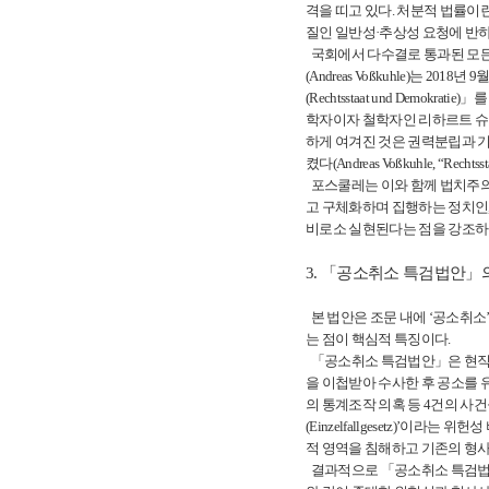
격을 띠고 있다. 처분적 법률이
질인 일반성·추상성 요청에 반
국회에서 다수결로 통과된 모든
(Andreas Voßkuhle)는 20
(Rechtsstaat und Demo
학자이자 철학자인 리하르트 슈뢰더(
하게 여겨진 것은 권력분립과 기
켰다(Andreas Voßkuhle, “Rechtssta
포스쿨레는 이와 함께 법치주의
고 구체화하며 집행하는 정치인,
비로소 실현된다는 점을 강조하였
3. 「공소취소 특검법안」
본 법안은 조문 내에 ‘공소취
는 점이 핵심적 특징이다.
「공소취소 특검법안」은 현직 
을 이첩받아 수사한 후 공소를 
의 통계조작 의혹 등 4건의 사
(Einzelfallgesetz)’
적 영역을 침해하고 기존의 형
결과적으로 「공소취소 특검법안