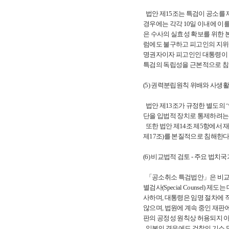
법안 제15조는 특검이 공소를 
경우에는 각각 10일 이내에 이
은 수사의 실효성 확보를 위한 
럼에도 불구하고 피고인의 지위에
명권자이자 피고인인 대통령이 
특검의 독립성을 근본적으로 침
(5) 권력분립원칙 위배와 사생활의
법안 제13조가 규정한 별도의 
단을 입법적 장치로 통제하려는
또한 법안 제14조 제5항에서 
제17조)를 본질적으로 침해한다
(6) 비교법적 검토 - 주요 법
「공소취소 특검법안」은 비교법
별검사(Special Counsel) 
사하며, 대통령은 임명 절차에 
않으며, 법원에 계속 중인 재판
판의 공정성 원칙상 허용되지 
일본의 경우에도 검찰의 기소 및