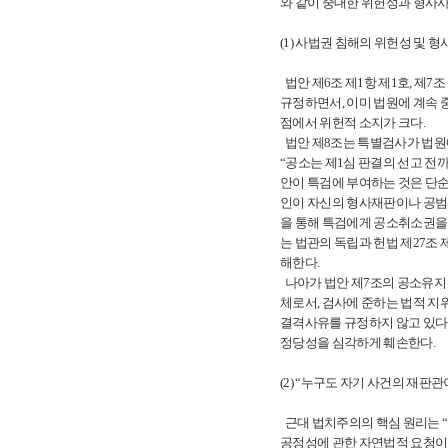
와 같이 중대한 위헌성과 형사
(1) 사법권 침해의 위헌성 및 
법안 제6조 제1항 제1호, 제7
규정하면서, 이미 법원에 계속
점에서 위헌적 소지가 크다.
법안 제8조는 특별검사가 법원에
“공소는 제1심 판결의 선고 전까
안이 특검에 부여하는 것은 단
인이 자신의 형사재판이나 공범의
을 통해 특검에게 공소취소권을 
는 법관의 독립과 헌법 제27조
해한다.
나아가 법안 제7조의 공소유지
체로서, 검사에 준하는 법적 지
결격사유를 규정하지 않고 있다
정당성을 심각하게 훼손한다.
(2) “누구도 자기 사건의 재판관
근대 법치주의의 핵심 원리는 “누구도
공정성에 관한 자연법적 요청이며