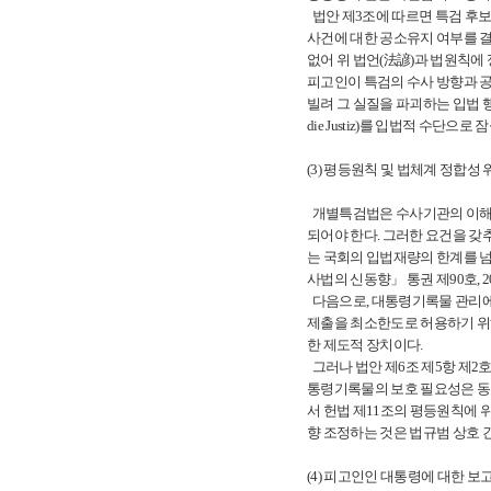
법안 제3조에 따르면 특검 후보
사건에 대한 공소유지 여부를 결
없어 위 법언(法諺)과 법원칙에
피고인이 특검의 수사 방향과 
빌려 그 실질을 파괴하는 입법 행위
die Justiz)를 입법적 수단
(3) 평등원칙 및 법체계 정합성 
개별특검법은 수사기관의 이해충
되어야 한다. 그러한 요건을 갖
는 국회의 입법재량의 한계를 넘
사법의 신동향」 통권 제90호, 2026.
다음으로, 대통령기록물 관리에 
제출을 최소한도로 허용하기 위
한 제도적 장치이다.
그러나 법안 제6조 제5항 제2
통령기록물의 보호 필요성은 동
서 헌법 제11조의 평등원칙에 
향 조정하는 것은 법규범 상호 
(4) 피고인인 대통령에 대한 보