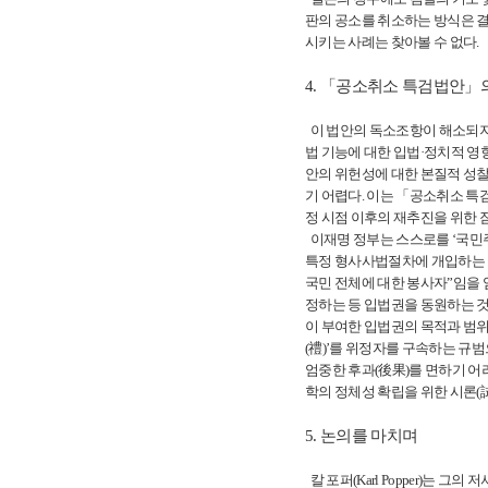
판의 공소를 취소하는 방식은 결
시키는 사례는 찾아볼 수 없다.
4. 「공소취소 특검법안」
이 법안의 독소조항이 해소되지 
법 기능에 대한 입법·정치적 
안의 위헌성에 대한 본질적 성찰
기 어렵다. 이는 「공소취소 특
정 시점 이후의 재추진을 위한 
이재명 정부는 스스로를 ‘국민
특정 형사사법절차에 개입하는 도
국민 전체에 대한 봉사자”임을
정하는 등 입법권을 동원하는 것
이 부여한 입법권의 목적과 범위
(禮)’를 위정자를 구속하는 
엄중한 후과(後果)를 면하기 어
학의 정체성 확립을 위한 시론(試論)적
5. 논의를 마치며
칼 포퍼(Karl Popper)는 그의 저