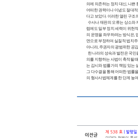
의에 의존하는 정치 대신, 나쁜
어떠한 권력이나 이념도 절대적으
다고 보았다. 이러한 열린 구조
수사나 재판의 오류는 상소와 
럼에도 일부 정치 세력이 위헌
의 운명을 좌우하려는 방식은, 
면으로 부정하여 실질적 법치주
아니라, 주권자의 광범위한 공감
한 나라의 성숙과 발전은 국민을 위
의를 지향하는 사법이 축적될 때
는 감시와 법률가의 책임 있는 
그 다수결을 통해 어떠한 법률을
의 형사사법체계를 한 단계 높여 발전
제 538 호
| 발행일
이전글
미얀마 헌법의 특성