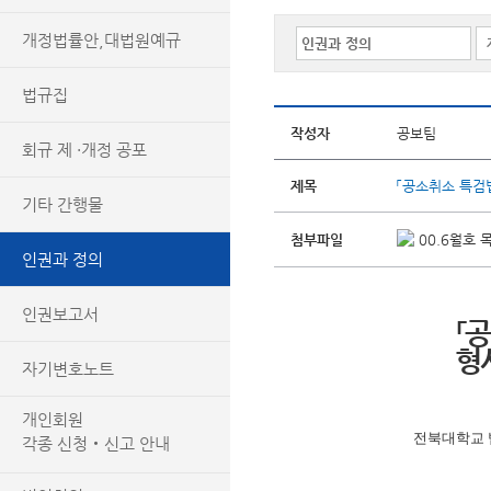
개정법률안,대법원예규
법규집
작성자
공보팀
회규 제 ·개정 공포
제목
「공소취소 특검
기타 간행물
첨부파일
00.6월호 목
인권과 정의
인권보고서
「
형
자기변호노트
개인회원
전북대학교 
각종 신청‧신고 안내