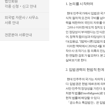
법인회원
1. 논의를 시작하며
각종 신청‧신고 안내
현대 민주국가에서 입법은 국가
외국법 자문사 / 사무소
식적·절차적 요건의 구비를 넘어
서류 안내
력을 제한하여 국민의 자유를 
그러나 이러한 제도적 장치도 입
인 정당성이 부여된다는 인식은
전문분야 서류안내
어, 정책적 합리성과 타당성이 
다(김용섭, “[법제시론] 입법의 질적
이러한 맥락에서 2026년 4월 
작수사·조작기소 등 의혹의 진
한 면밀한 검토가 필요하다. 
살펴보기로 한다.
2. 입법권력의 헌법적 한계
현대 민주주의 국가는 자의적 
다. 입법권은 헌법 제40조에 
서만 민주적 정당성을 가진다. 법률이
처분적 법률(Einzelfallge
헌적 법률에 해당할 수 있다.
「공소취소 특검법안」은 입법의