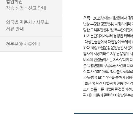
법인회원
각종 신청‧신고 안내
초록
:
2025년에는 대법원에서 경
외국법 자문사 / 사무소
법상 부당한 공동행위, 시장지배적 
서류 안내
당한 고객유인행위 및 특수관계인에
회 처분단계에서부터 경쟁법 커뮤너
대상판결들에서 대법원이 국제적 경
전문분야 서류안내
하다. 해상화물운송 운임담합사건에
험사의 시장지배적 지위남용행위 사
비스의 판결들에서는 자사우대에 대
룬 유럽연합의 구글쇼핑사건과 대조
상 회사기회유용의 법리를 바탕으로
과 ‘규범적 보유’ 개념을 통하여 남
최근 몇 년간 대법원이 전통적인 경
요 이슈를 다룬 대법원 판결들이 선
판시한 내용과 관련하여 활발한 논