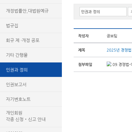
개정법률안,대법원예규
법규집
작성자
공보팀
회규 제 ·개정 공포
제목
2025년 경쟁
기타 간행물
첨부파일
09.경쟁법-
인권과 정의
인권보고서
자기변호노트
개인회원
각종 신청‧신고 안내