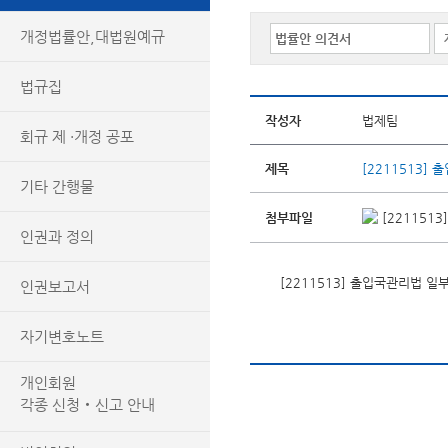
개정법률안,대법원예규
법규집
작성자
법제팀
회규 제 ·개정 공포
제목
[2211513]
기타 간행물
첨부파일
[221151
인권과 정의
[2211513] 출입국관리법 
인권보고서
자기변호노트
개인회원
각종 신청‧신고 안내