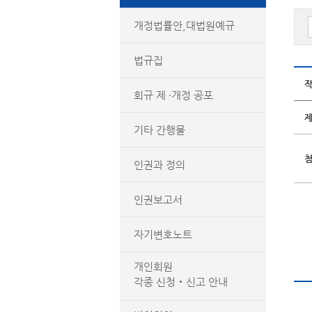
개정법률안,대법원예규
법규집
회규 제 ·개정 공포
기타 간행물
인권과 정의
인권보고서
자기변호노트
개인회원
각종 신청‧신고 안내