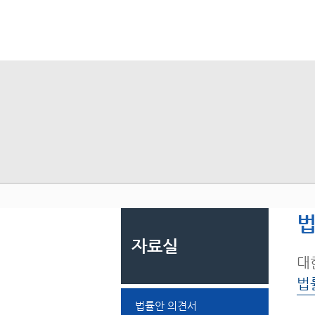
법
자료실
대
법
법률안 의견서