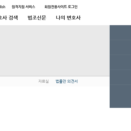
lish
원격지원 서비스
회원전용사이트 로그인
호사 검색
법조신문
나의 변호사
자료실
법률안 의견서
QUICK