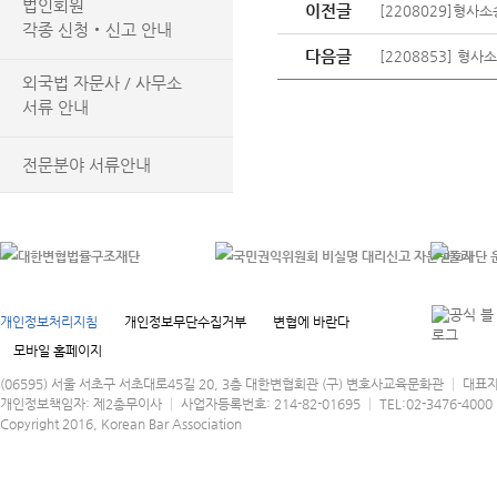
법인회원
이전글
[2208029]형사
각종 신청‧신고 안내
다음글
[2208853] 형
외국법 자문사 / 사무소
서류 안내
전문분야 서류안내
개인정보처리지침
개인정보무단수집거부
변협에 바란다
모바일 홈페이지
(06595) 서울 서초구 서초대로45길 20, 3층 대한변협회관 (구) 변호사교육문화관 │ 대표
개인정보책임자: 제2총무이사 │ 사업자등록번호: 214-82-01695 │ TEL:02-3476-4000 │
Copyright 2016, Korean Bar Association