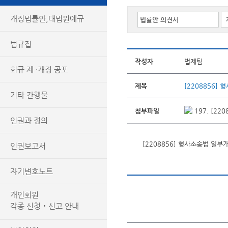
개정법률안,대법원예규
법규집
작성자
법제팀
회규 제 ·개정 공포
제목
[2208856]
기타 간행물
첨부파일
197. [2
인권과 정의
[2208856] 형사소송법 일
인권보고서
자기변호노트
개인회원
각종 신청‧신고 안내