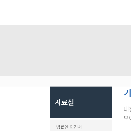
기
자료실
대
모
법률안 의견서