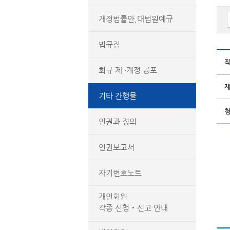
개정법률안,대법원예규
법규집
회규 제 ·개정 공포
기타 간행물
인권과 정의
인권보고서
자기변호노트
개인회원
각종 신청‧신고 안내