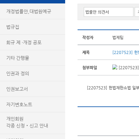
개정법률안,대법원예규
법규집
작성자
법제팀
회규 제 ·개정 공포
제목
[2207523]
기타 간행물
첨부파일
[220752
인권과 정의
[2207523] 헌법재판소법 
인권보고서
자기변호노트
개인회원
각종 신청‧신고 안내