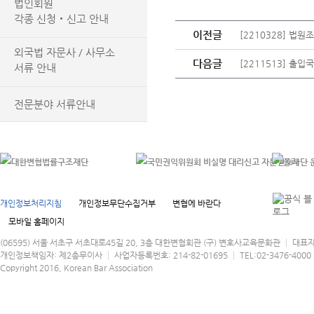
법인회원
각종 신청‧신고 안내
이전글
[2210328] 법
외국법 자문사 / 사무소
다음글
[2211513] 출
서류 안내
전문분야 서류안내
개인정보처리지침
개인정보무단수집거부
변협에 바란다
모바일 홈페이지
(06595) 서울 서초구 서초대로45길 20, 3층 대한변협회관 (구) 변호사교육문화관 │ 대표
개인정보책임자: 제2총무이사 │ 사업자등록번호: 214-82-01695 │ TEL:02-3476-4000 │
Copyright 2016, Korean Bar Association