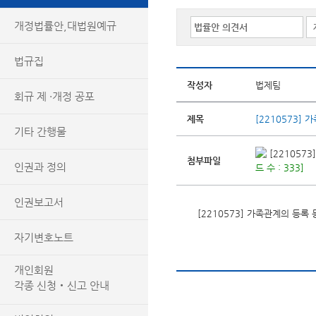
개정법률안,대법원예규
법규집
작성자
법제팀
회규 제 ·개정 공포
제목
[2210573]
기타 간행물
[221057
첨부파일
인권과 정의
드 수 : 333]
인권보고서
[2210573] 가족관계의 등
자기변호노트
개인회원
각종 신청‧신고 안내