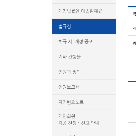
개정법률안,대법원예규
법규집
회규 제 ·개정 공포
기타 간행물
인권과 정의
인권보고서
자기변호노트
개인회원
각종 신청‧신고 안내