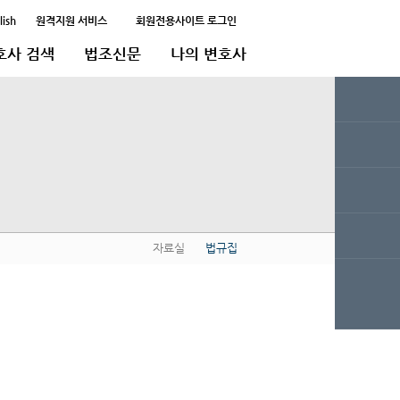
lish
원격지원 서비스
회원전용사이트 로그인
호사 검색
법조신문
나의 변호사
자료실
법규집
QUICK