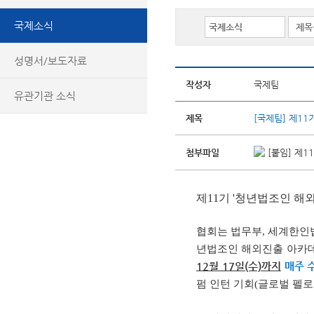
국제소식
성명서/보도자료
작성자
국제팀
유관기관 소식
제목
[국제팀] 제11
첨부파일
[붙임] 제1
제11기 '청년법조인 해
협회는 법무부, 세계한인법
년법조인 해외진출 아카데
12월 17일(수)까지
매주 
펌 인턴 기회(글로벌 펠로