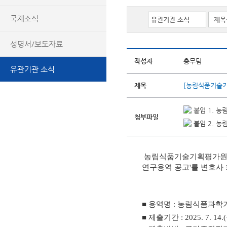
국제소식
성명서/보도자료
작성자
총무팀
유관기관 소식
제목
[농림식품기술기
붙임 1. 농
첨부파일
붙임 2. 농
농림식품기술기획평가원에서
연구용역 공고'를 변호사
■ 용역명 : 농림식품과학
■ 제출기간 : 2025. 7. 14.(월