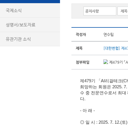
국제소식
성명서/보도자료
작성자
연수팀
유관기관 소식
제목
[대한변협] 제47
첨부파일
제479기 「A
제479기 「AI리걸테크(C
희망하는 회원은 2025. 7
수 중 전문연수로서 최대
다.
- 아 래 -
◎ 일 시 : 2025. 7. 12.(토)