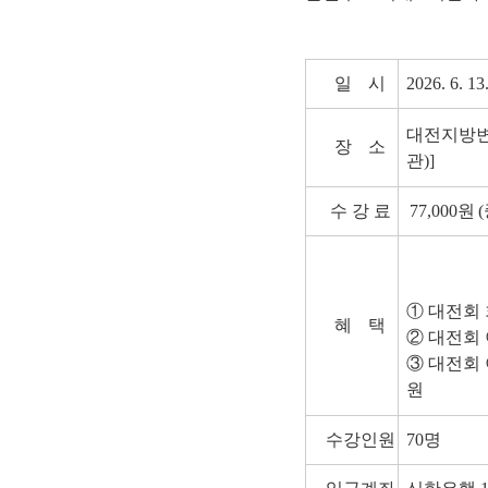
일
시
2026. 6. 13.
대전지방변호
장
소
관)]
수 강 료
77,000
원
① 대전회 
혜
택
② 대전회​ 
③ 대전회​
원
수강인원
70명