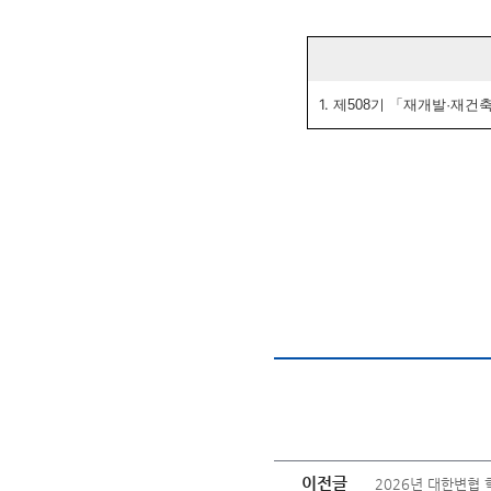
1.
제508기 「재개발·재건축
이전글
2026년 대한변협 