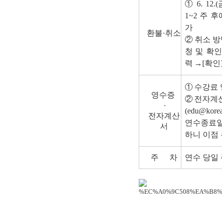
① 6. 1
1~2 주 
가
환불
·
취소
② ​
취소 방
청 및 확인
력
→
​[확인
①
수강료 
영수증
②
전자계산
·
(edu@korean
전자계산
연수종료일
서
하니 이점
주
차
연수 당일
​