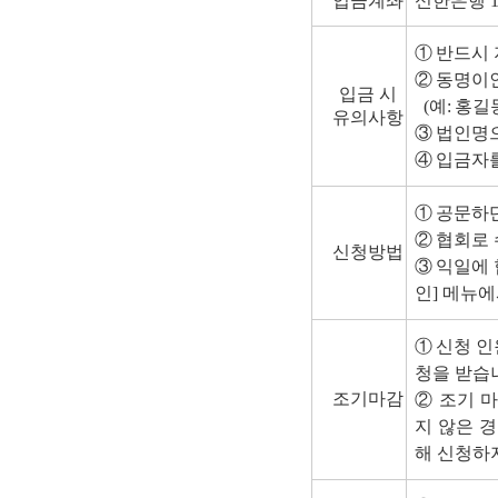
입금계좌
신한은행 100
①
반드시 
②
동명이인
입금 시
(
예
:
홍길
유의사항
③
법인명으
④
입금자를
①
공문하
②
협회로 
신청방법
③
익일에 
인] 메뉴
①
신청 인
청을 받습
조기마감
②
조기 
지 않은 경
해 신청하지 