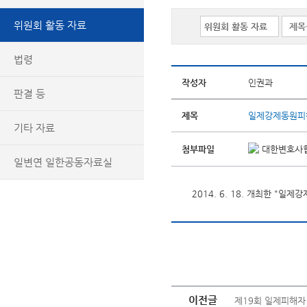
위원회 활동 자료
법령
작성자
인권과
판결 등
제목
일제강제동원피해
기타 자료
첨부파일
대한변호사협
일변연 일한공동자료실
2014. 6. 18. 개최한 "
이전글
제19회 일제피해자