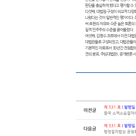
판단을 충실하게 했다고 평가할 수 
다섯째, 대법원 구성이 비교적 다
나왔다는 것이 일반적인 평가이다.
써 표현의 자유와 수준 높은 토론의
질적 민주주의 수준을 끌어올렸다.
여섯째, 김명수 코트에서 이전 대법
대법관들로 구성되었고, 대법관들이 
기본적인 자료로서 30년간 전원합의
견의 분포, 주심대법관), 공개변론 
제 531 호
| 발행일
이전글
중국 소액소송절차에
제 531 호
| 발행일
다음글
행정절차법상 공청회