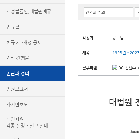
개정법률안,대법원예규
법규집
작성자
공보팀
회규 제 ·개정 공포
제목
1993년∼20
기타 간행물
첨부파일
06.김선수 최
인권과 정의
인권보고서
대법원 
자기변호노트
개인회원
각종 신청‧신고 안내
Statist