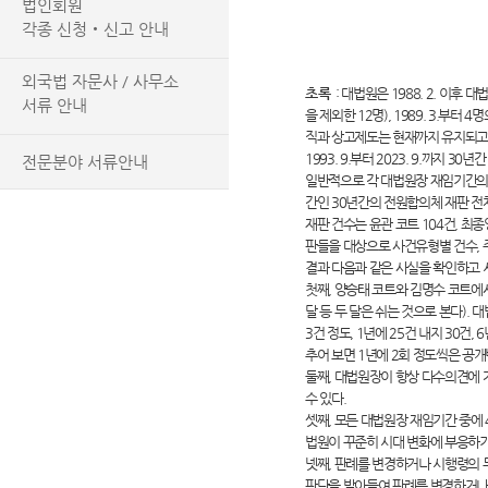
법인회원
각종 신청‧신고 안내
외국법 자문사 / 사무소
초록
:
대법원은 1988. 2. 이후 
서류 안내
을 제외한 12명), 1989. 3.부
직과 상고제도는 현재까지 유지되고 있
1993. 9.부터 2023. 9.까지 3
전문분야 서류안내
일반적으로 각 대법원장 재임기간의 
간인 30년간의 전원합의체 재판 전
재판 건수는 윤관 코트 104건, 최종영
판들을 대상으로 사건유형별 건수, 
결과 다음과 같은 사실을 확인하고 
첫째, 양승태 코트와 김명수 코트에서
달 등 두 달은 쉬는 것으로 본다).
3건 정도, 1년에 25건 내지 30건
추어 보면 1년에 2회 정도씩은 공
둘째, 대법원장이 항상 다수의견에 
수 있다.
셋째, 모든 대법원장 재임기간 중에 
법원이 꾸준히 시대 변화에 부응하기
넷째, 판례를 변경하거나 시행령의 
판단을 받아들여 판례를 변경하거나 