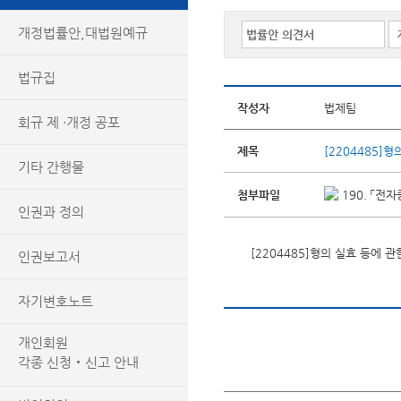
개정법률안,대법원예규
법규집
작성자
법제팀
회규 제 ·개정 공포
제목
[2204485]
기타 간행물
첨부파일
190. 「전
인권과 정의
[2204485]형의 실효 등에 
인권보고서
자기변호노트
개인회원
각종 신청‧신고 안내