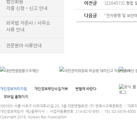
법인회원
이전글
[2204572] 형
각종 신청‧신고 안내
다음글
「전자증명 및 보안
외국법 자문사 / 사무소
서류 안내
전문분야 서류안내
개인정보처리지침
개인정보무단수집거부
변협에 바란다
모바일 홈페이지
(06595) 서울 서초구 서초대로45길 20, 3층 대한변협회관 (구) 변호사교육문화관 │ 대표
개인정보책임자: 제2총무이사 │ 사업자등록번호: 214-82-01695 │ TEL:02-3476-4000 │
Copyright 2016, Korean Bar Association