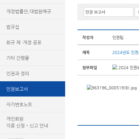
개정법률안,대법원예규
법규집
작성자
인권팀
회규 제 ·개정 공포
제목
2024년도 인권
기타 간행물
첨부파일
2024 인권보
인권과 정의
인권보고서
자기변호노트
개인회원
각종 신청‧신고 안내