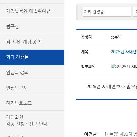
개정법률안,대법원예규
법규집
작성자
총무팀
회규 제 ·개정 공포
제목
2025년 사내
기타 간행물
첨부파일
2025년 사
인권과 정의
'2025년 사내변호사 업
인권보고서
자기변호노트
개인회원
각종 신청‧신고 안내
이전글
[자료집] 제33회 