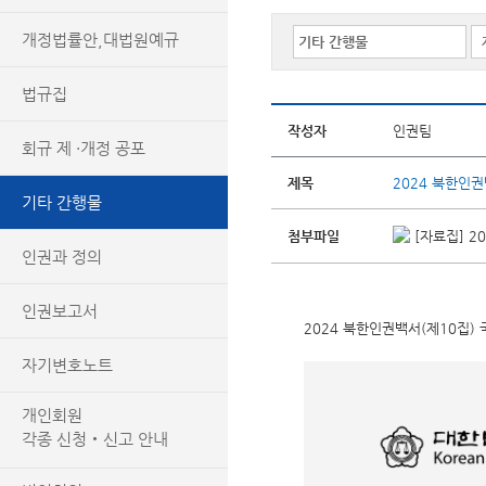
개정법률안,대법원예규
법규집
작성자
인권팀
회규 제 ·개정 공포
제목
2024 북한인권
기타 간행물
첨부파일
[자료집] 2
인권과 정의
인권보고서
2024 북한인권백서(제10집)
자기변호노트
개인회원
각종 신청‧신고 안내