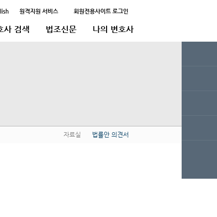
lish
원격지원 서비스
회원전용사이트 로그인
호사 검색
법조신문
나의 변호사
자료실
법률안 의견서
QUICK