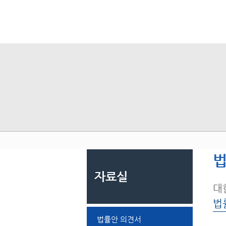
법
자료실
대
법
법률안 의견서