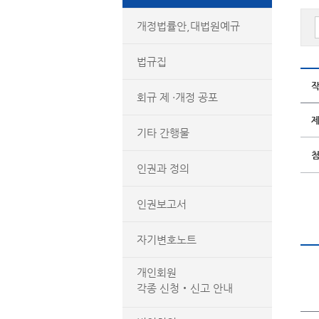
개정법률안,대법원예규
법규집
회규 제 ·개정 공포
기타 간행물
인권과 정의
인권보고서
자기변호노트
개인회원
각종 신청‧신고 안내