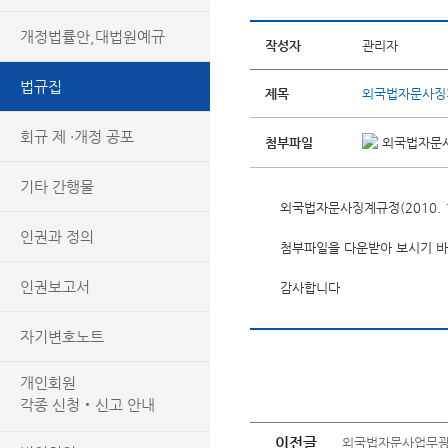
개정법률안,대법원예규
작성자
관리자
법규집
제목
외국법자문사징계규
회규 제 ·개정 공포
첨부파일
외국법자문사
기타 간행물
외국법자문사징계규정(2010. 1.
인권과 정의
첨부파일을 다운받아 보시기 바
인권보고서
감사합니다
자기변호노트
개인회원
각종 신청‧신고 안내
이전글
외국법자문사업무광고규