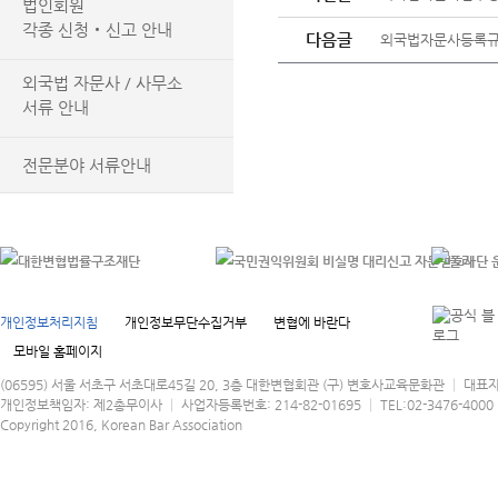
법인회원
각종 신청‧신고 안내
다음글
외국법자문사등록규정(2
외국법 자문사 / 사무소
서류 안내
전문분야 서류안내
개인정보처리지침
개인정보무단수집거부
변협에 바란다
모바일 홈페이지
(06595) 서울 서초구 서초대로45길 20, 3층 대한변협회관 (구) 변호사교육문화관 │ 대표
개인정보책임자: 제2총무이사 │ 사업자등록번호: 214-82-01695 │ TEL:02-3476-4000 │
Copyright 2016, Korean Bar Association